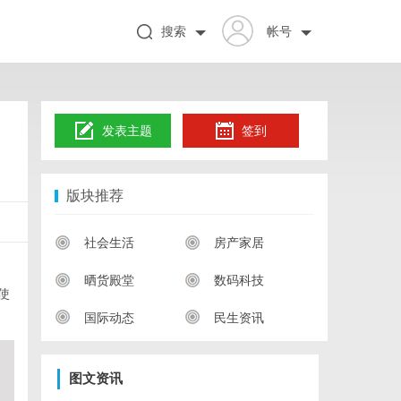
搜索
帐号
发表主题
签到
版块推荐
社会生活
房产家居
晒货殿堂
数码科技
使
国际动态
民生资讯
图文资讯