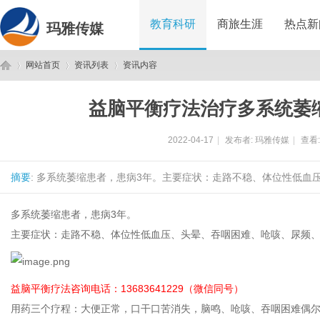
教育科研
商旅生涯
热点新
玛雅传媒
网站首页
资讯列表
资讯内容
益脑平衡疗法治疗多系统萎
玛
›
›
›
2022-04-17
|
发布者:
玛雅传媒
|
查看
摘要
: 多系统萎缩患者，患病3年。主要症状：走路不稳、体位性低血压
多系统萎缩患者，患病3年。
主要症状：走路不稳、体位性低血压、头晕、吞咽困难、呛咳、尿频、
雅
益脑平衡疗法咨询电话：13683641229（微信同号）
用药三个疗程：大便正常，口干口苦消失，脑鸣、呛咳、吞咽困难偶尔