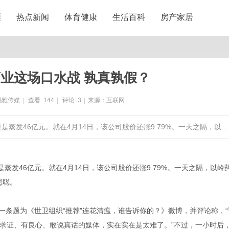
涯
热点新闻
体育健康
生活百科
房产家居
业这场口水战 孰真孰假？
玛雅传媒
|
查看:
144
|
评论:
3
|
来源：互联网
是蒸发46亿元。就在4月14日，该公司股价还涨9.79%。一天之隔，以...
发46亿元。就在4月14日，该公司股价还涨9.79%。一天之隔，以岭
思聪。
一条题为《世卫组织“推荐”连花清瘟，谁告诉你的？》微博，并评论称，“
求证、有良心、敢说真话的媒体，实在实在是太难了。”不过，一小时后