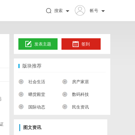
搜索
帐号
发表主题
签到
版块推荐
社会生活
房产家居
晒货殿堂
数码科技
药
国际动态
民生资讯
证
图文资讯
，