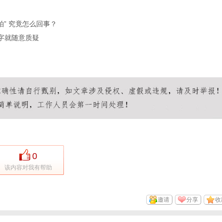
” 究竟怎么回事？
字就随意质疑
0
该内容对我有帮助
邀请
分享
收