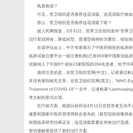
孰真孰假？
可见，世卫组织是否推荐连花清瘟、连花清瘟疗效如
那么，世卫组织是否推荐连花清瘟了呢？
据人民网报道，3月31日，世界卫生组织发布“世界卫
治疗新冠肺炎，降低轻型、普通型病例转为重症，缩短病
在该评估会上，中方专家展示了中医药报告的临床研究基
临床试验注册平台一级注册机构)已有859项中国新冠临
试验纳入了中国9个省份23家医院的284名患者，给予中
值得注意的是，在世卫组织官网(中文)，记者通过检索
并没有搜到相关文章。在世卫组织官网(英文)，“WHO Expert Meeting o
Treatment of COVID-19”一文中，记者检索“Lian
考文献的形式出现。
在疗效方面，根据以岭药业4月12日在投资者互动平台
健委和国家中医药管理局联合发布的《新型冠状病毒肺炎诊
前期临床研究结果证实，连花清瘟胶囊在有效治疗流感、新
密切接触者提供了新的治疗方案。