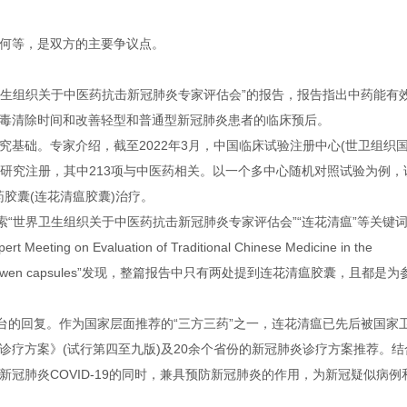
何等，是双方的主要争议点。
生组织关于中医药抗击新冠肺炎专家评估会”的报告，报告指出中药能有
毒清除时间和改善轻型和普通型新冠肺炎患者的临床预后。
础。专家介绍，截至2022年3月，中国临床试验注册中心(世卫组织
床研究注册，其中213项与中医药相关。以一个多中心随机对照试验为例，
药胶囊(连花清瘟胶囊)治疗。
“世界卫生组织关于中医药抗击新冠肺炎专家评估会”“连花清瘟”等关键
n Evaluation of Traditional Chinese Medicine in the
huaqingwen capsules”发现，整篇报告中只有两处提到连花清瘟胶囊，且都是为
的回复。作为国家层面推荐的“三方三药”之一，连花清瘟已先后被国家
疗方案》(试行第四至九版)及20余个省份的新冠肺炎诊疗方案推荐。结
冠肺炎COVID-19的同时，兼具预防新冠肺炎的作用，为新冠疑似病例