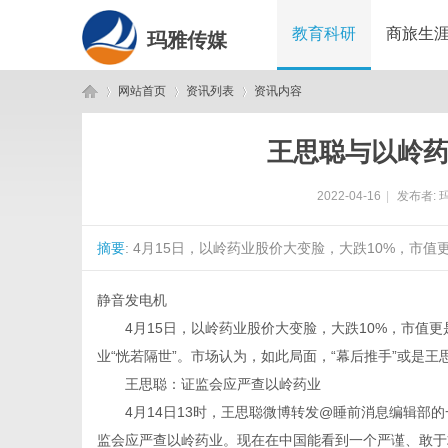
教育科研
商旅生
玛雅传媒
网站首页
资讯列表
资讯内容
王思聪与以岭药
玛
›
›
›
2022-04-16
|
发布者:
摘要
: 4月15日，以岭药业股价大变脸，大跌10%，市值更
静音发电机
4月15日，以岭药业股价大变脸，大跌10%，市值更是蒸
业“恍若隔世”。市场认为，如此局面，“幕后推手”或是王
雅
王思聪：证监会应严查以岭药业
4月14日13时，王思聪微博转发@睡前消息编辑部的
监会应严查以岭药业。现在在中国能看到一个严谨、敢于