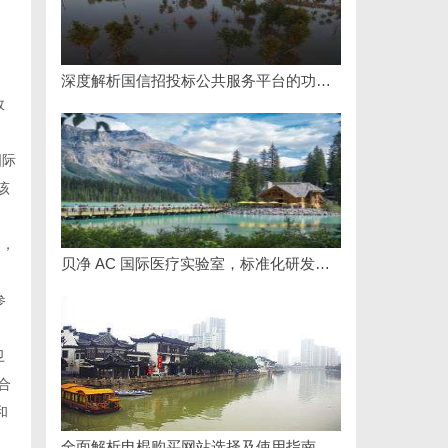
深度解析国信招投标公共服务平台的功能与优势
效
国际
该
词，
贝净 AC 国际医疗实验室，标准化研发体系全解析
参
卫
合
和
全面解析电棍购买网站选择及使用指南，保障安全与合法性