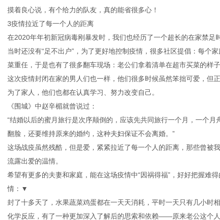
摸着良心说，有个给力的队友，真的能省很多心！
3疫情拉近了每一个人的距离
在2020年年初新冠病毒刚暴发时，我们也经历了一个超长的在家禁足
当时还没有“足不出户”，为了更好地控制疫情，很多社区提倡：每个
菜重任，于是也有了很多翻车现场：老公们拿着清单在超市买菜的样
这次疫情封闭在家的男人们也一样，他们很多时候虽然笨拙可爱，但
为了家人，他们也都在认真学习、努力改变自己。
《围城》中赵辛楣就曾说过：
“结婚以后的蜜月旅行是次序颠倒的，应该先共同旅行一个月，一个月
翻脸，还要维持原来的婚约，这种夫妇保证不会离婚。”
这场战疫虽然残酷，但是爱，紧紧拉近了每一个人的距离，那些曾被
流露出爱的温情。
希望有更多的夫妻和家庭，能在这场疫情中“因祸得福”，好好把握难
情：▼
封了十多天了，水果蔬菜鸡蛋都在一天天消耗，平时一天只有几小时
化学反应，有了一种更加深入了解后的思索和依赖——原来老公这个