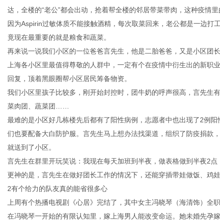
达，全楼的“老公”都会出动，抢着帮全楼的邻居带菜带肉，这种疫情
因为Aspirin过敏体质不能接触酒精，每次取菜回来，老公都是一边
竟现在最重要的就是粮食和蔬菜。
再来说一说我们小区的一位爸爸言先生，他是二胎爸爸，又是小区团
上海各小区里最值得尊敬的人群中，一定有个在疫情中衍生出的新职业
回复，顶着黑眼圈帮小区居民筹备物资。
我们小区里孩子比较多，刚开始封控时，团牛奶的呼声很高，言先生
菜肉团、蔬菜团……
最难的是小区好几栋楼先后都有了阳性病例，志愿者中也出现了2例阳
们也要配备大白防护服。言先生马上想办法找渠道，组织了防疫捐款，
就送到了小区。
言先生在群里开玩笑说：我现在每天加班到半夜，做表格做到半夜2点
更神的是，言先生在做好团长工作的情况下，还能穿插带娃做饭、鸡
2有个给力的队友真的能省很多心
上周有个热播电视剧《心居》完结了，其中女主冯晓琴（海清饰）全
在冯晓琴一开始的有限认知里，嫁上海男人能改变命运。她未婚先孕