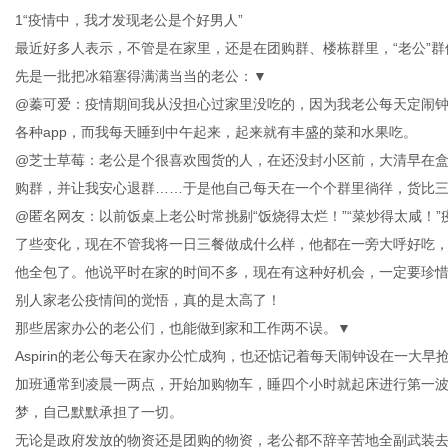
1“疫情中，我才发现老公是个好男人”
最近好多人表示，不管是在家里，还是在团购群、楼栋群里，“老公”
先是一批把冰箱塞得满满当当的老公：▼
@蓁可爱：疫情期间我从没担心过家里没吃的，因为我老公每天定闹钟
传
各种app，而我每天睡到中午起来，起来就有丰盛的菜和水果吃。
@芝士草莓：老公是个很喜欢囤货的人，在还没封小区前，大清早在
购群，并让我安心退群……于是他自己每天在一个个群里徜徉，货比
@匿名网友：以前饭桌上老公时常挑剔“饭烧得太烂！”“菜炒得太咸！
了些变化，现在不管我将一日三餐做成什么样，他都在一旁大呼好吃
他全包了。他说平时在家的时间不多，现在有这种好机会，一定要珍
别人家老公疫情间的觉悟，真的是太高了！
那些居家办公的老公们，也能做到家和工作两不误。▼
媒
Aspirin的老公每天在家办公忙成狗，也还惦记着每天闹钟设在一大早
加班通常到凌晨一两点，开始加购物车，睡四个小时就起床进行第一
梦，自己默默承担了一切。
无论是政府发放的物资还是团购的物资，老公都不辞辛苦地全副武装去小区