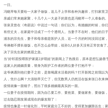
一日。
冯晓琴每天要给一大家子做饭，送儿子上学和各种兴趣班，打扫家里
亲戚们常来她家聚，十几个人一大桌子的菜也是冯晓琴一个人准备的
张泉灵曾在《奇葩说》中说过一句话：你们以为，有婚姻的时候，你
有些丈夫，在家庭中活成了一个个透明人。当妻子不在时，他们的日
浦东的宗先生，妻子和母亲都是医护人员，近一个月的时间没回过家，
爷俩都不擅长做饭，也不怎么会带娃，祖孙3人好多天没有正常饮食了
决了宗先生家的燃眉之急。
当“好邻居投喂医护家庭2岁萌娃”的新闻上了热搜后，原本是想弘扬
这家人的婚姻质量，替身为医护工作者的两位妻子打抱不平：
这爷俩遇到他们妻子之前，是靠喝露水活着的吗？打开新闻之前我以
人，凭什么啊？大清朝早灭亡了，但无数男人仍然活在饭来张口衣来
疫情就像一面镜子，照出了很多婚姻最真实的一面。
一位妻子在疫情期间，因为自己要工作、要抢菜、要做家务、要做饭
过去隐忍期发展成现在的爆发期了：
疫情也像是一针催化剂，平时家庭分工不好的，变得更加嫌隙丛生；