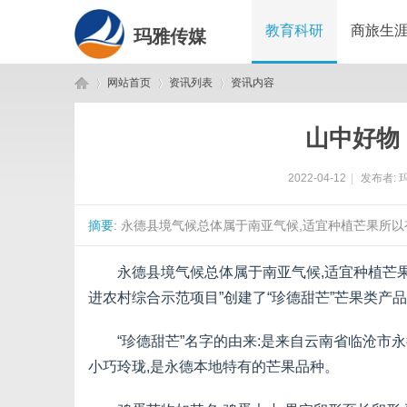
教育科研
商旅生
玛雅传媒
网站首页
资讯列表
资讯内容
山中好物
玛
›
›
›
2022-04-12
|
发布者:
摘要
: 永德县境气候总体属于南亚气候,适宜种植芒果所以有
永德县境气候总体属于南亚气候,适宜种植芒果
进农村综合示范项目”创建了“珍德甜芒”芒果类产
“珍德甜芒”名字的由来:是来自云南省临沧市永
雅
小巧玲珑,是永德本地特有的芒果品种。