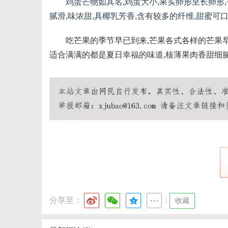
鸡蛋芒物如其名,鸡蛋大小,果实卵形至长卵形,平
腻滑,味浓甜,具椰乳芳香,含有较多的纤维,甜蜜可
吃芒果的季节早已到来,芒果各式各样的芒果早
适合满满的都是夏日幸福的味道,核薄果肉香甜细
传
媒
分享至：
|
收藏