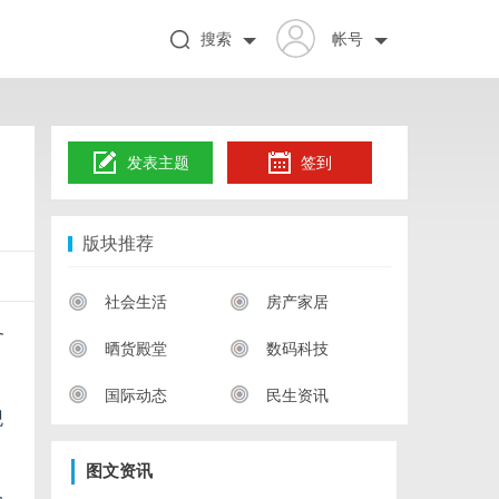
搜索
帐号
发表主题
签到
版块推荐
社会生活
房产家居
务
晒货殿堂
数码科技
国际动态
民生资讯
观
图文资讯