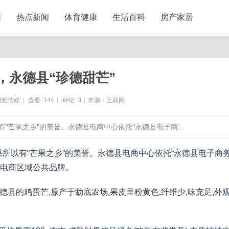
涯
热点新闻
体育健康
生活百科
房产家居
，永德县“珍德甜芒”
玛雅传媒
|
查看:
144
|
评论:
3
|
来源：互联网
“芒果之乡”的美誉。永德县电商中心依托“永德县电子商...
所以有“芒果之乡”的美誉。永德县电商中心依托“永德县电子商
品电商区域公共品牌。
德县的鸡蛋芒,原产于勐底农场,果皮呈粉黄色,纤维少,味充足,外