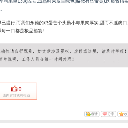
均果重130g左右,成熟时果皮呈绿色(略微有些带黄),肉质较结实
口。
已盛行,而我们永德的鸡蛋芒个头虽小却果肉厚实,甜而不腻爽口
腻每一口都是极品飨宴!
0
该内容对我有帮助
邀请
分享
收