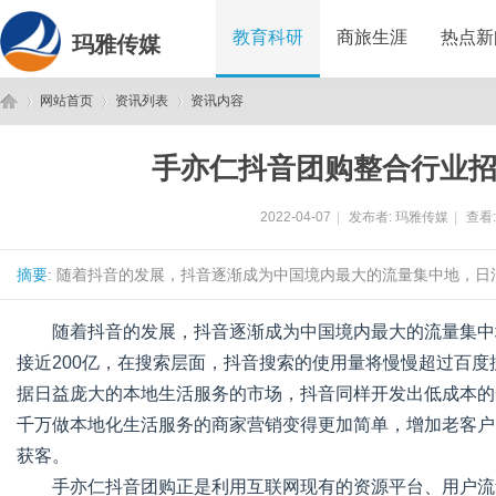
教育科研
商旅生涯
热点新
玛雅传媒
网站首页
资讯列表
资讯内容
手亦仁抖音团购整合行业
玛
›
›
›
2022-04-07
|
发布者:
玛雅传媒
|
查看
摘要
: 随着抖音的发展，抖音逐渐成为中国境内最大的流量集中地，日活
随着抖音的发展，抖音逐渐成为中国境内最大的流量集中
接近200亿，在搜索层面，抖音搜索的使用量将慢慢超过百
据日益庞大的本地生活服务的市场，抖音同样开发出低成本的
雅
千万做本地化生活服务的商家营销变得更加简单，增加老客户
获客。
手亦仁抖音团购正是利用互联网现有的资源平台、用户流