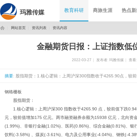
教育科研
商旅生涯
热点新
玛雅传媒
网站首页
资讯列表
资讯内容
金融期货日报：上证指数低位
玛
›
›
›
2022-03-27
|
发布者:
玛雅传媒
|
查看
摘要
: 股指期货：1.核心逻辑：上周沪深300指数收于4265.90点，较前
钢格栅板
股指期货：
1.核心逻辑：上周沪深300 指数收于4265.90 点，较前值下跌0.9
雅
元，较前值增加175 亿元。两市融资融券余额为15938 亿元，北向
(1.99%)、非银行金融(1.02%)、医药(0.86%)、综合金融(0.81%)、
饮料(-3.58%) 、煤炭(-3.61%)、电力及公用事业(-4.04%)、钢铁(-4.3