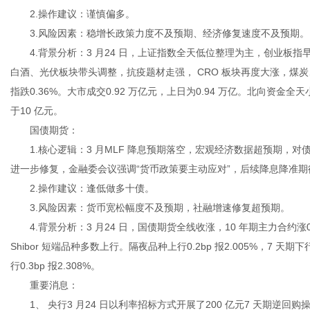
2.操作建议：谨慎偏多。
3.风险因素：稳增长政策力度不及预期、经济修复速度不及预期。
4.背景分析：3 月24 日，上证指数全天低位整理为主，创业板指
白酒、光伏板块带头调整，抗疫题材走强， CRO 板块再度大涨，煤炭
传
指跌0.36%。大市成交0.92 万亿元，上日为0.94 万亿。北向资金全
于10 亿元。
国债期货：
1.核心逻辑：3 月MLF 降息预期落空，宏观经济数据超预期，
进一步修复，金融委会议强调“货币政策要主动应对”，后续降息降准
2.操作建议：逢低做多十债。
3.风险因素：货币宽松幅度不及预期，社融增速修复超预期。
4.背景分析：3 月24 日，国债期货全线收涨，10 年期主力合约涨0.1
媒
Shibor 短端品种多数上行。隔夜品种上行0.2bp 报2.005%，7 天期下行1.
行0.3bp 报2.308%。
重要消息：
1、 央行3 月24 日以利率招标方式开展了200 亿元7 天期逆回购操