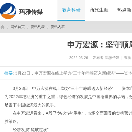
教育科研
商旅生涯
热点新
玛雅传媒
网站首页
资讯列表
资讯内容
申万宏源：坚守顺
玛
›
›
›
2022-03-26
|
发布者:
玛雅传媒
|
查看
摘要
: 3月23日，申万宏源在线上举办“三十年峥嵘迈入新经济”——资
3月23日，申万宏源在线上举办“三十年峥嵘迈入新经济”——资本
为2022年稳经济的重中之重，绿色经济的发展是中国给世界的承诺
是当下中国经济最大的抓手。
雅
在申万宏源看来，A股已“浴火”待“重生”，市场全面回暖的契机预计
胜策略。
经济发展“爬坡过坎”