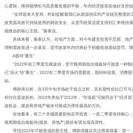
心逻辑，维持稳增长与高质量发展的平衡，年内经济政策应做好支持
“全球迎来大变局，时刻提醒着我们从能源供应到产业链完整度的工
政资源高效可持续使用的财政安全、从货币政策适度支持到汇率维持
稳致远的核心主线。”秦泰说。
具体来看，秦泰认为，在地产方面，对今年建安投资不悲观，地产投
理刚需政策进一步落实，货币政策年内仍将处于积极投放基础货币、降
A股待“重生”
“2022年前三季度无视波动，坚守顺周期低估值板块可能是一种制
已“浴火”待“重生”，2022年二季度市场仍需磨底，期间科技股、消
始。
傅静涛分析，在3月中旬市场处于低点之时，其长期性价比已可与几
程往往是波折的。2022年类似于2012年，“市场底”可能同步于“经
波机会，煤炭和房地产板块可能成为弹性最高的方向。
在他看来，有三个关键因素影响后市投资：一是二季度保持耐心；二
顺周期低估值板块(煤炭、房地产)股价有望兑现高弹性。
寻找2022年可能形成的新主线，傅静涛建议关注两条线索：第一