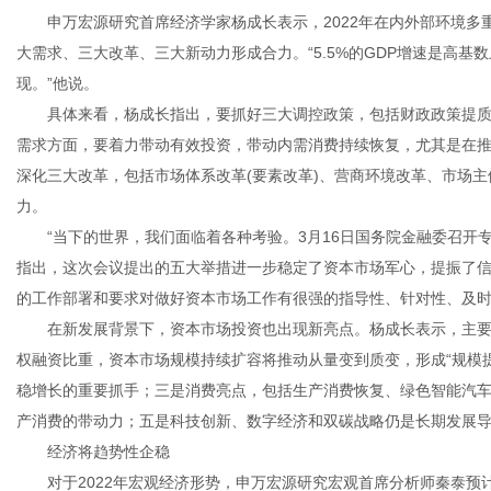
申万宏源研究首席经济学家杨成长表示，2022年在内外部环境多重
大需求、三大改革、三大新动力形成合力。“5.5%的GDP增速是高
现。”他说。
具体来看，杨成长指出，要抓好三大调控政策，包括财政政策提质
传
需求方面，要着力带动有效投资，带动内需消费持续恢复，尤其是在
深化三大改革，包括市场体系改革(要素改革)、营商环境改革、市场
力。
“当下的世界，我们面临着各种考验。3月16日国务院金融委召开专
指出，这次会议提出的五大举措进一步稳定了资本市场军心，提振了信
的工作部署和要求对做好资本市场工作有很强的指导性、针对性、及
在新发展背景下，资本市场投资也出现新亮点。杨成长表示，主要
权融资比重，资本市场规模持续扩容将推动从量变到质变，形成“规模
媒
稳增长的重要抓手；三是消费亮点，包括生产消费恢复、绿色智能汽
产消费的带动力；五是科技创新、数字经济和双碳战略仍是长期发展
经济将趋势性企稳
对于2022年宏观经济形势，申万宏源研究宏观首席分析师秦泰预