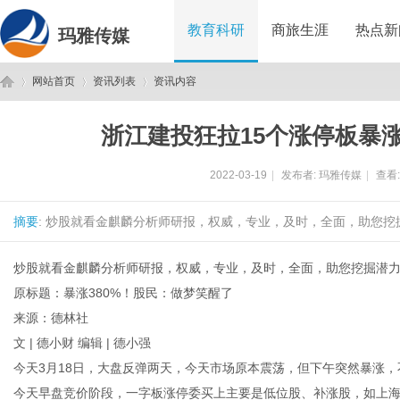
教育科研
商旅生涯
热点新
玛雅传媒
网站首页
资讯列表
资讯内容
浙江建投狂拉15个涨停板暴涨
玛
›
›
›
2022-03-19
|
发布者:
玛雅传媒
|
查看
摘要
: 炒股就看金麒麟分析师研报，权威，专业，及时，全面，助您挖掘
炒股就看金麒麟分析师研报，权威，专业，及时，全面，助您挖掘潜
原标题：暴涨380%！股民：做梦笑醒了
来源：德林社
雅
文 | 德小财 编辑 | 德小强
今天3月18日，大盘反弹两天，今天市场原本震荡，但下午突然暴涨，
今天早盘竞价阶段，一字板涨停委买上主要是低位股、补涨股，如上