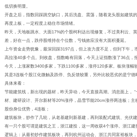
低切换明显。
开盘之后，指数回踩跳空缺口，其后洗盘、震荡，随着龙头股如建筑的
再度上板，一定程度上稳住市场情绪。
昨天，天地板跳水、大面17%的个股柯利达出现修复，不过美利云、
传
差，好在一点，跌停股维持在个位数，亏钱效应没有大面积蔓延。
上午资金走势犹豫，最深回踩3197点，但上攻力度不足，但到下午
高拉涨40多个点。到收盘，指数略有回落，今天上证指数涨了36点，报
今天，上涨家数3400多家，下跌1100多家，涨停120多家。板块
其是3连板个股江化微触及跌停、负反馈较重，另外比较恶劣的是宁德
具体来看：
节能建筑线，新出现的题材，昨天异动，今天直接高潮。消息面上， 
材、建研设计、开尔新材等20%涨停，晶雪节能20cm涨停两连板；
媒
股份身位优势，4连板；
建筑板块，炒作了几轮，从老基建到新基建，再到装配式建筑、光伏
有一只个股可谓是建筑之王，浙江建投，这一周收获4个涨停。浙江建
逻辑上：从最初炒作建筑板块，再到杭州运动会、浙江共同富裕板块