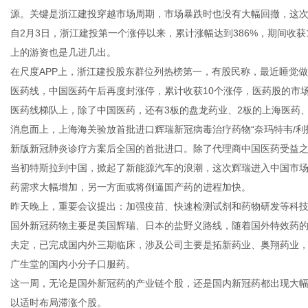
源。关键是浙江建投穿越市场周期，市场暴跌时也没有大幅回撤，这
自2月3日，浙江建投第一个涨停以来，累计涨幅达到386%，期间收
上的游资也是几进几出。
在尺度APP上，浙江建投股东群位列热榜第一，有股民称，最近睡觉
医药线，中国医药午后再度封涨停，累计收获10个涨停，医药股的市
医药线梯队上，除了中国医药，还有3板的盘龙药业、2板的上海医药
消息面上，上海海关验放首批进口辉瑞新冠病毒治疗药物“奈玛特韦/利托那韦
新版新冠肺炎诊疗方案后全国的首批进口。除了代理商中国医药受益
当初特斯拉到中国，掀起了新能源汽车的浪潮，这次辉瑞进入中国市
药需求大幅增加，另一方面或将倒逼国产药的进程加快。
昨天晚上，重要会议提出：加强疫苗、快速检测试剂和药物研发等科
国外新冠药物主要是美国辉瑞、日本的盐野义路线，随着国外特效药
夫定，已完成国内外三期临床，涉及公司主要是拓新药业、奥翔药业，其他
广生堂的国内小分子口服药。
这一周，无论是国外新冠药的产业链个股，还是国内新冠药都出现大幅
以适时布局滞涨个股。