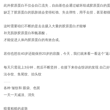
此外胶原蛋白不仅会自己流失，自由基也会通过破坏组成胶原蛋白的
缺乏了胶原蛋白的肌肤就会变得松弛、失去弹性，用手去捏，甚至都
这时需要咱们不断的是去去摄入大量的胶原蛋白才能够
补充肌肤胶原蛋白和氨基酸，
才能促进人体内胶原蛋白的有效合成。
若你也想在
40岁还能保持20岁的容颜，今天，我们就来看一看这个“返
每天只需花上
3分钟，然后不断坚持，
在接下来你会惊讶的发现
自己好
法令纹、鱼尾纹、抬头纹
……
各种
皱纹和 眼袋、色斑
一天一天减淡、消失
暗黄粗糙的皮肤