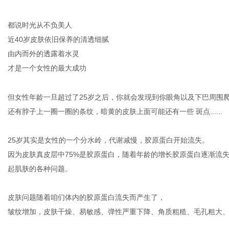
都说时光从不负美人
近
40岁皮肤依旧保养的清透细腻
由内而外的透露着水灵
传
才是一个女性的最大成功
但女性年龄一旦超过了
25岁之后，你就会发现到你眼角以及下巴周围爬
还有脖子上一圈一圈的条纹，暗黄的皮肤上面可能还有一些
斑点......
25岁其实是女性的一个分水岭，代谢减慢，胶原蛋白开始流失。
因为皮肤真皮层中
75%是胶原蛋白，随着年龄的增长胶原蛋白逐渐流
媒
起肌肤的各种问题。
皮肤问题随着咱们体内的胶原蛋白流失而产生了，
皱纹增加，皮肤干燥、易敏感、弹性严重下降、角质粗糙、毛孔粗大