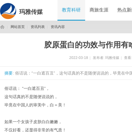
教育科研
商旅生涯
热点新
玛雅传媒
网站首页
资讯列表
资讯内容
胶原蛋白的功效与作用有啥
玛
›
›
›
2022-03-18
|
发布者:
玛雅传媒
|
查看
摘要
: 俗话说：“一白遮百丑”，这句话真的不是随便说说的，毕竟在中
俗话说： “一白遮百丑”，
这句话真的不是随便说说的，
毕竟在中国人的审美中，白＝美！
雅
如果一个女孩子皮肤白白嫩嫩，
不仅好看，还显得非常的有气质！