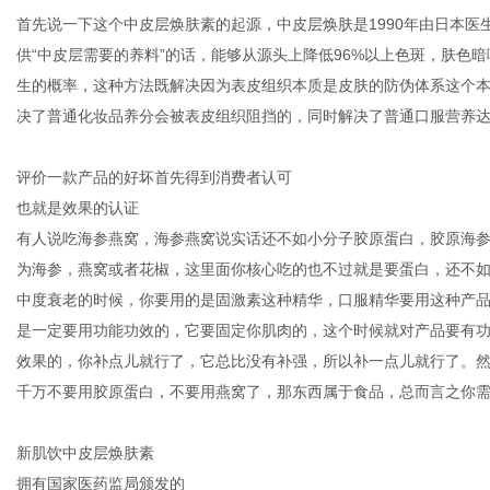
首先说一下这个中皮层焕肤素的起源，中皮层焕肤是
1990年由日本
供“中皮层需要的养料”的话，能够从源头上降低96%以上色斑，肤色
生的概率，这种方法既解决因为表皮组织本质是皮肤的防伪体系这个
决了普通化妆品养分会被表皮组织阻挡的，同时解决了普通口服营养达
评价一款产品的好坏首先得到消费者认可
也就是效果的认证
有人说吃海参燕窝，海参燕窝说实话还不如小分子胶原蛋白，胶原海
为海参，燕窝或者花椒，这里面你核心吃的也不过就是要蛋白，还不
中度衰老的时候，你要用的是固激素这种精华，口服精华要用这种产
是一定要用功能功效的，它要固定你肌肉的，这个时候就对产品要有
效果的，你补点儿就行了，它总比没有补强，所以补一点儿就行了。
千万不要用胶原蛋白，不要用燕窝了，那东西属于食品，总而言之你
新肌饮中皮层焕肤素
拥有国家医药监局颁发的