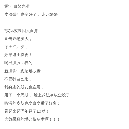
逐渐
白皙光滑
皮肤弹性也变好了，
水水嫩嫩
*实际效果因人而异
直击衰老源头，
每天冲几次，
效果堪比换皮！
喝出肌肤回春的
新肌饮中皮层焕肤素
不仅我自己用，
我身边的朋友也在用，
用了一个周期，
脸上的法令纹全没了，
暗沉的皮肤也变白变嫩了好多；
看起来起码年轻了
10岁！
这效果真的堪比换皮术啊！！！