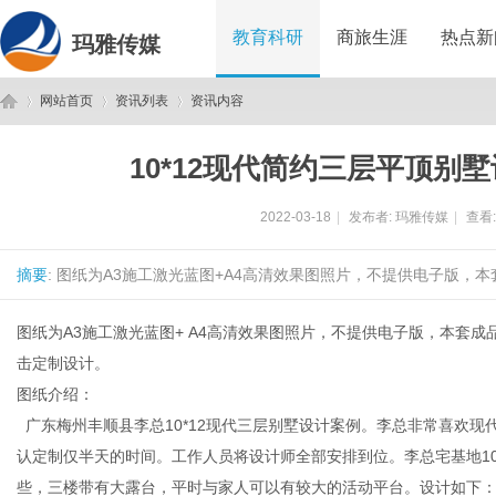
教育科研
商旅生涯
热点新
玛雅传媒
网站首页
资讯列表
资讯内容
10*12现代简约三层平顶别
玛
›
›
›
2022-03-18
|
发布者:
玛雅传媒
|
查看
摘要
: 图纸为A3施工激光蓝图+A4高清效果图照片，不提供电子版，本
图纸为A3施工激光蓝图+ A4高清效果图照片，不提供电子版，本套
击
定制设计
。
图纸介绍：
雅
广东梅州丰顺县李总
10*12现代三层别墅
设计案例。李总非常喜欢现
认定制仅半天的时间。工作人员将设计师全部安排到位。李总宅基地10
些，三楼带有大露台，平时与家人可以有较大的活动平台。设计如下