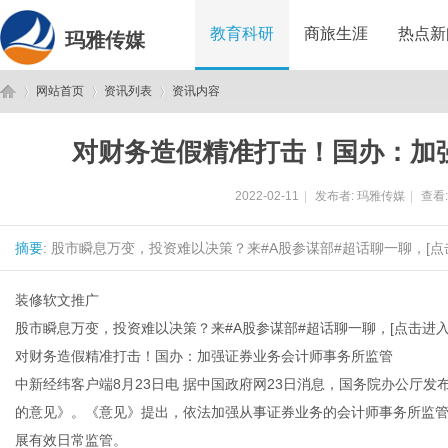
教育科研
商旅生涯
热点新
玛雅传媒
网站首页
资讯列表
资讯内容
对财务造假精准打击！国办：加
玛
›
›
›
2022-02-11
|
发布者:
玛雅传媒
|
查看
摘要
: 股市瞬息万变，投资难以决策？来#A股参谋部#超话聊一聊，[点
装修软文推广
股市瞬息万变，投资难以决策？来#A股参谋部#超话聊一聊，[点击进入
对财务造假精准打击！国办：加强证券业务会计师事务所监管
雅
中新经纬客户端8月23日电 据中国政府网23日消息，国务院办公厅
的意见》。《意见》提出，依法加强从事证券业务的会计师事务所监
展有效日常监管。