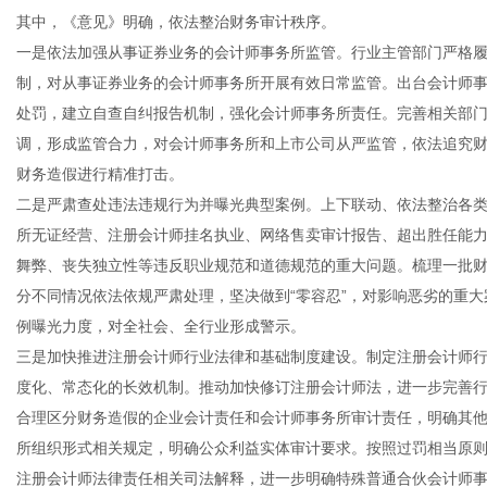
其中，《意见》明确，依法整治财务审计秩序。
一是依法加强从事证券业务的会计师事务所监管。行业主管部门严格
制，对从事证券业务的会计师事务所开展有效日常监管。出台会计师
处罚，建立自查自纠报告机制，强化会计师事务所责任。完善相关部
传
调，形成监管合力，对会计师事务所和上市公司从严监管，依法追究
财务造假进行精准打击。
二是严肃查处违法违规行为并曝光典型案例。上下联动、依法整治各
所无证经营、注册会计师挂名执业、网络售卖审计报告、超出胜任能
舞弊、丧失独立性等违反职业规范和道德规范的重大问题。梳理一批
分不同情况依法依规严肃处理，坚决做到“零容忍”，对影响恶劣的重
例曝光力度，对全社会、全行业形成警示。
三是加快推进注册会计师行业法律和基础制度建设。制定注册会计师
媒
度化、常态化的长效机制。推动加快修订注册会计师法，进一步完善
合理区分财务造假的企业会计责任和会计师事务所审计责任，明确其
所组织形式相关规定，明确公众利益实体审计要求。按照过罚相当原
注册会计师法律责任相关司法解释，进一步明确特殊普通合伙会计师